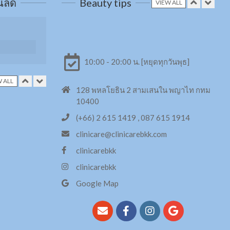
วนลด
Beauty tips
VIEW ALL
กระชับหน้าท้อง 6Packs
Combo
10:00 - 20:00 น. [หยุดทุกวันพุธ]
 ALL
X3 สลาย Cellulite
128 พหลโยธิน 2 สามเสนใน พญาไท กทม
10400
ด้วย
ารสกัด 14
(+66) 2 615 1419 , 087 615 1914
clinicare@clinicarebkk.com
Filler หรือ Hyaluronic Acid
clinicarebkk
Swiss Apple
clinicarebkk
้น
ขาวกระจ่างใสจากภายใน
Google Map
ด้วย Vitamin ผิว
ง 6Packs
สลายไขมัน เพิ่มความชัด