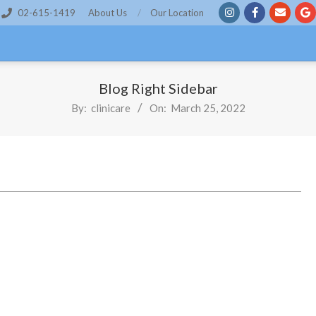
02-615-1419
About Us
Our Location
Blog Right Sidebar
By:
clinicare
On:
March 25, 2022