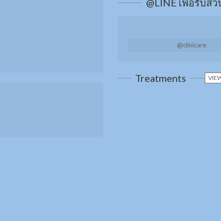
@LINE เพื่อรับส่
@clinicare
Treatments
VIEW
เพิ่มการดูแลผิว
ทรีทเมนท์จากส
ชนิด
ทรีทเม้นท์ด้วย 
Stem Cell เข้มข
กระชับหน้าท้อ
Combo