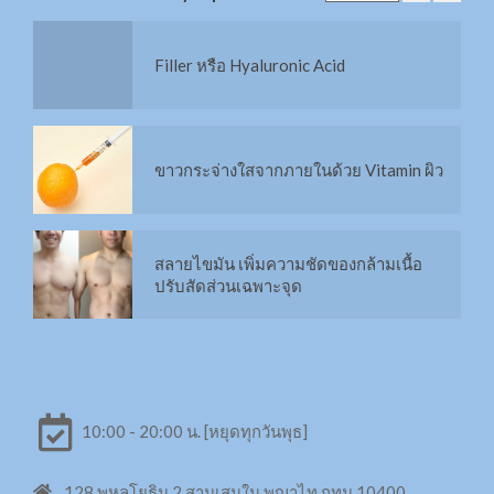
ขาวกระจ่างใสจากภายในด้วย Vitamin ผิว
ยกกระชับผิวด้วย Thermage FLX
สลายไขมัน เพิ่มความชัดของกล้ามเนื้อ
ปรับสัดส่วนเฉพาะจุด
ยกกระชับรูปหน้าด้วย MMFU
LED กับผิวและชั้นเซลล์?
เติมความชุ่มชื้นให้ผิวหน้าด้วย H+ และ O2
USA vs KOREA
เพิ่มการดูแลผิวด้วยทรีทเมนท์จากสารสกัด
14 ชนิด
10:00 - 20:00 น. [หยุดทุกวันพุธ]
Stem cell มารู้จักก่อนฉีด
128 พหลโยธิน 2 สามเสนใน พญาไท กทม 10400