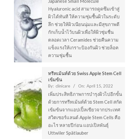
Japanese Small Molecule
Hyaluronic acid สามารถดูดซึมเข้าสู่
ผิวได้ทันที ให้ความชุ่มชื้นผิวในระดับ
ลึก ช่วยให้ผิวเนียนนุ่มและมีสุขภาพดี
กักเก็บน้ำไว้บนผิวเพื่อให้ผิวชุ่มชื่น
ตลอดเวลา Ceramides ช่วยคืนความ
แข็งแรงให้เกราะป้องกันผิว ช่วยล็อค
ความชุ่มชื้น
ทรีทเม้นท์ด้วย Swiss Apple Stem Cell
เข้มข้น
By:
clinicare
On:
April 15, 2022
เพิ่มประสิทธิภาพการบำรุงผิวไปอีกขั้น
ด้วยการทรีทเม้นท์ด้วย Stem Cell สกัด
เข้มข้นจากแอปเปิ้ลเขียวจากประเทศ
สวิตเซอร์แลนด์ Apple Stem Cells คือ
อะไร หลายปีก่อน แอปเปิลพันธุ์
Uttwiler Spätlauber