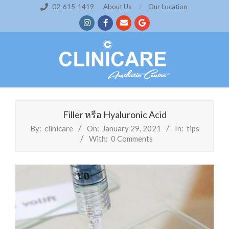
Skip
02-615-1419
About Us
Our Location
to
content
Filler หรือ Hyaluronic Acid
By:
clinicare
On:
January 29, 2021
In:
tips
With:
0 Comments