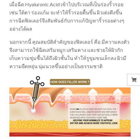
เมื่อฉีด Hyaluronic Acid เข้าไปบริเวณที่เป็นร่องริ้วรอย
เช่น ใต้ตา ร่องแก้ม จะทำให้ริ้วรอยตื้นขึ้น ผิวเต่งตึงขึ้น
การฉีดฟิลเลอร์จึงสัมพันธ์กับการแก้ปัญหาริ้วรอยต่างๆ
อย่างได้ผล
นอกจากนี้ คุณสมบัติสำคัญของฟิลเลอร์ คือ มีความคงตัว
จึงสามารถใช้ฉีดเสริมจมูก เสริมคาง และช่วยให้ผิวกัก
เก็บความชุ่มชื้นได้ถึงผิวชั้นใน ทำให้รูขุมขนเล็กลง ผิวมี
ความยืดหยุ่น นุ่มนวลขึ้นอย่างเป็นธรรมชาติ