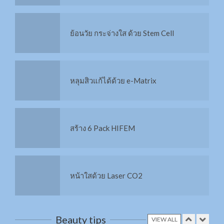
IPL คืออะไร?
หลุมสิวแก้ได้ด้วย e-Matrix
HIFU คืออะไร?
สร้าง 6 Pack HIFEM
กระชับหน้าท้อง 6Packs Combo
หน้าใสด้วย Laser CO2
X3 สลาย Cellulite
Liposonix สลายไขมัน กระชับสัดส่วน
Filler หรือ Hyaluronic Acid
Beauty tips
VIEW ALL
สลาย Cellulite ด้วย RET