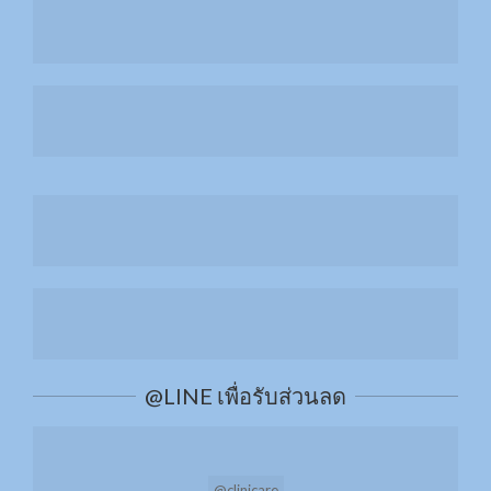
สลาย Cellulite ด้วย RET
ยกกระชับผิวด้วย Thermage FLX
ยกกระชับรูปหน้าด้วย MMFU
เติมความชุ่มชื้นให้ผิวหน้าด้วย H+ และ O2
@LINE เพื่อรับส่วนลด
เพิ่มการดูแลผิวด้วยทรีทเมนท์จากสารสกัด
14 ชนิด
@clinicare