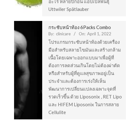
อะไร หลายปีก่อน แอปเปิลพันธุ์
Uttwiler Spätlauber
กระชับหน้าท้อง 6Packs Combo
By:
clinicare
On:
April 1, 2022
หลุมสิวแก้ได้ด้วย e-Matrix
โปรแกรมกระชับหน้าท้องด้วยเครื่อง
มือสำหรับสลายไขมันและสร้างกล้าม
เนื้อโดยเฉพาะออกแบบมาเพื่อผู้ที่
ต้องการลดส่วนเกินโดยไม่ต้องผ่าตัด
สร้าง 6 Pack HIFEM
หรือสำหรับผู้ที่ดูแลสุขภาพอยู่เป็น
ประจำและต้องการเร่งให้เห็น
พัฒนาการเปลี่ยนแปลงเฉพาะจุดที่
รวดเร็วขึ้น ด้วย Liposonix , RET Lipo
หน้าใสด้วย Laser CO2
และ HIFEM Liposonix ในการสลาย
Cellulite
Liposonix สลายไขมัน กระชับสัดส่วน