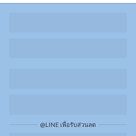
สลาย Cellulite ด้วย RET
ยกกระชับผิวด้วย Thermage FLX
ยกกระชับรูปหน้าด้วย MMFU
เติมความชุ่มชื้นให้ผิวหน้าด้วย H+ และ O2
@LINE เพื่อรับส่วนลด
เพิ่มการดูแลผิวด้วยทรีทเมนท์จากสารสกัด