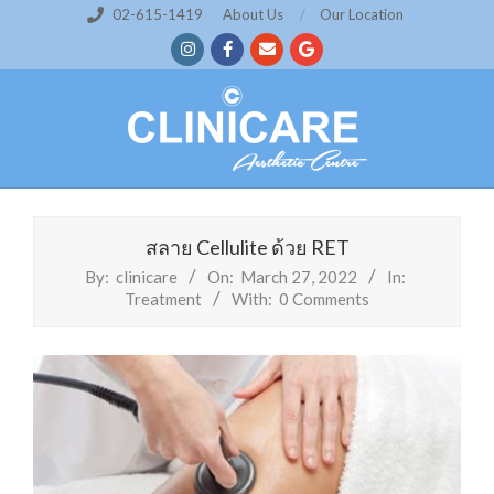
Skip
02-615-1419
About Us
Our Location
to
content
สลาย Cellulite ด้วย RET
By:
clinicare
On:
March 27, 2022
In:
Treatment
With:
0 Comments