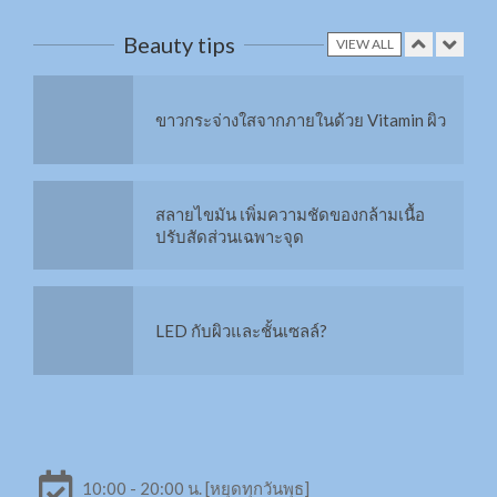
Filler หรือ Hyaluronic Acid
Beauty tips
VIEW ALL
สลาย Cellulite ด้วย RET
ขาวกระจ่างใสจากภายในด้วย Vitamin ผิว
ยกกระชับผิวด้วย Thermage FLX
สลายไขมัน เพิ่มความชัดของกล้ามเนื้อ
ปรับสัดส่วนเฉพาะจุด
ยกกระชับรูปหน้าด้วย MMFU
LED กับผิวและชั้นเซลล์?
เติมความชุ่มชื้นให้ผิวหน้าด้วย H+ และ O2
USA vs KOREA
เพิ่มการดูแลผิวด้วยทรีทเมนท์จากสารสกัด
14 ชนิด
10:00 - 20:00 น. [หยุดทุกวันพุธ]