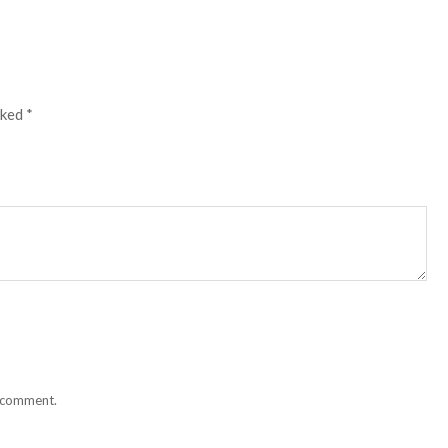
rked
*
I comment.