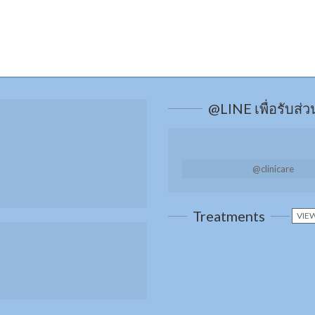
@LINE เพื่อรับส่
@clinicare
Treatments
VIEW
เพิ่มการดูแลผิว
ทรีทเมนท์จากส
ชนิด