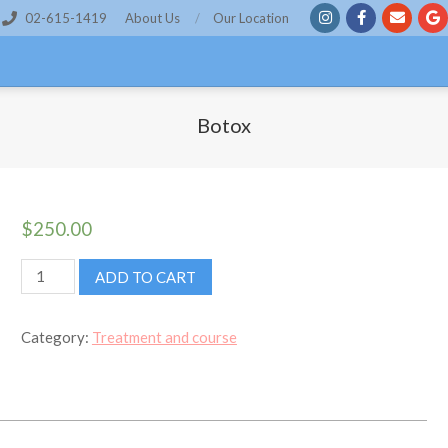
02-615-1419
About Us
Our Location
Botox
$
250.00
Botox
ADD TO CART
quantity
Category:
Treatment and course