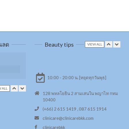
วนลด
Beauty tips
VIEW ALL
กระชับหน้าท้อง 6Packs
Combo
10:00 - 20:00 น. [หยุดทุกวันพุธ]
 ALL
X3 สลาย Cellulite
128 พหลโยธิน 2 สามเสนใน พญาไท กทม
10400
ด้วย
ารสกัด 14
(+66) 2 615 1419 , 087 615 1914
clinicare@clinicarebkk.com
Filler หรือ Hyaluronic Acid
clinicarebkk