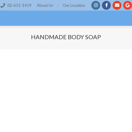
02-615-1419
About Us
Our Location
HANDMADE BODY SOAP