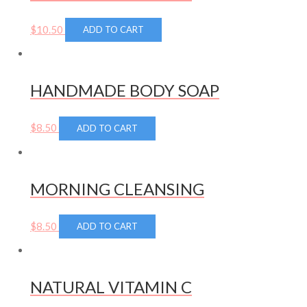
$
10.50
ADD TO CART
HANDMADE BODY SOAP
$
8.50
ADD TO CART
MORNING CLEANSING
$
8.50
ADD TO CART
NATURAL VITAMIN C