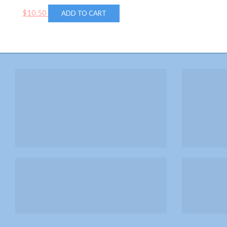
$
10.50
ADD TO CART