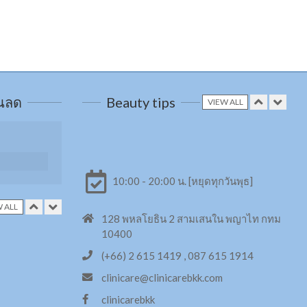
วนลด
Beauty tips
VIEW ALL
กระชับหน้าท้อง 6Packs
Combo
10:00 - 20:00 น. [หยุดทุกวันพุธ]
 ALL
X3 สลาย Cellulite
128 พหลโยธิน 2 สามเสนใน พญาไท กทม
10400
ด้วย
ารสกัด 14
(+66) 2 615 1419 , 087 615 1914
clinicare@clinicarebkk.com
Filler หรือ Hyaluronic Acid
clinicarebkk