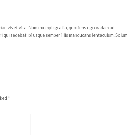
iciae vivet vita. Nam exempli gratia, quotiens ego vadam ad
ri qui sedebat ibi usque semper illis manducans ientaculum. Solum
rked
*