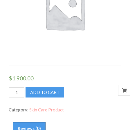
$
1,900.00
Liposome
ADD TO CART
C
quantity
Category:
Skin Care Product
Reviews (0)