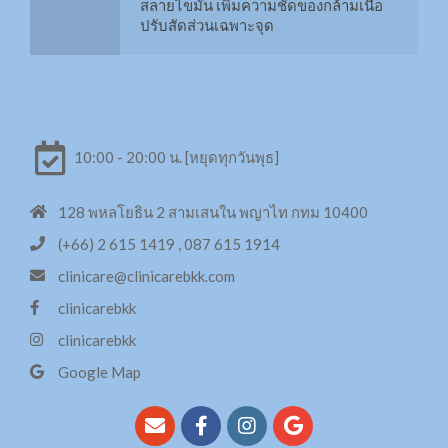
สลายไขมัน เพิ่มความชัดของกล้ามเนื้อ
ปรับสัดส่วนเฉพาะจุด
ยกกระชับรูปหน้าด้วย MMFU
LED กับผิวและชั้นเซลล์?
เติมความชุ่มชื้นให้ผิวหน้าด้วย H+ และ O2
10:00 - 20:00 น. [หยุดทุกวันพุธ]
USA vs KOREA
128 พหลโยธิน 2 สามเสนใน พญาไท กทม 10400
เพิ่มการดูแลผิวด้วยทรีทเมนท์จากสารสกัด
(+66) 2 615 1419 , 087 615 1914
14 ชนิด
clinicare@clinicarebkk.com
Stem cell มารู้จักก่อนฉีด
clinicarebkk
ทรีทเม้นท์ด้วย Swiss Apple Stem Cell เข้ม
clinicarebkk
ข้น
Google Map
IPL คืออะไร?
กระชับหน้าท้อง 6Packs Combo