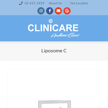
Skip
02-615-1419
About Us
Our Location
to
content
Liposome C