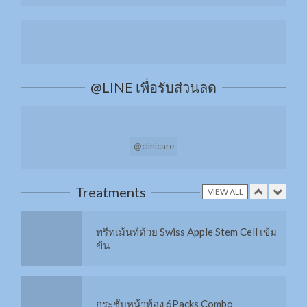
ยกกระชับรูปหน้าด้วย MMFU
@LINE เพื่อรับส่วนลด
เติมความชุ่มชื้นให้ผิวหน้าด้วย H+ และ O2
@clinicare
เพิ่มการดูแลผิวด้วยทรีทเมนท์จากสารสกัด
14 ชนิด
Treatments
VIEW ALL
ทรีทเม้นท์ด้วย Swiss Apple Stem Cell เข้ม
ข้น
กระชับหน้าท้อง 6Packs Combo