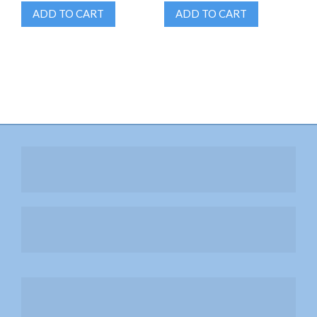
ADD TO CART
ADD TO CART
สร้าง 6 Pack HIFEM
หน้าใสด้วย Laser CO2
Liposonix สลายไขมัน กระชับสัดส่วน
สลาย Cellulite ด้วย RET
ยกกระชับผิวด้วย Thermage FLX