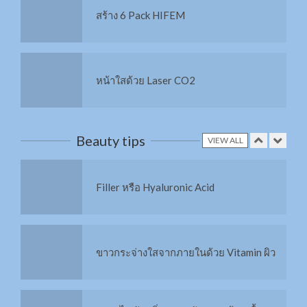
สร้าง 6 Pack HIFEM
กระชับหน้าท้อง 6Packs Combo
หน้าใสด้วย Laser CO2
X3 สลาย Cellulite
Beauty tips
VIEW ALL
Liposonix สลายไขมัน กระชับสัดส่วน
Filler หรือ Hyaluronic Acid
สลาย Cellulite ด้วย RET
ขาวกระจ่างใสจากภายในด้วย Vitamin ผิว
ยกกระชับผิวด้วย Thermage FLX