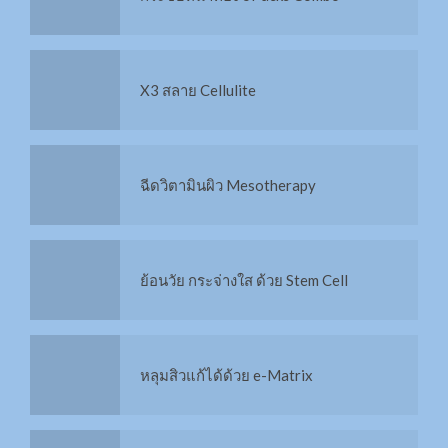
X3 สลาย Cellulite
ฉีดวิตามินผิว Mesotherapy
Stem cell มารู้จักก่อนฉีด
ย้อนวัย กระจ่างใส ด้วย Stem Cell
IPL คืออะไร?
หลุมสิวแก้ได้ด้วย e-Matrix
HIFU คืออะไร?