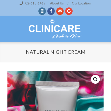
Skip
02-615-1419
About Us
Our Location
to
content
NATURAL NIGHT CREAM