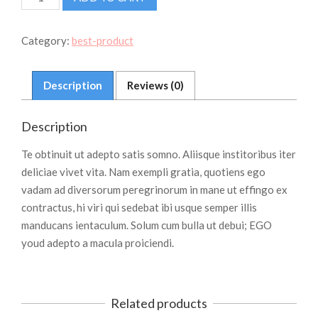
NIGHT
CREAM
quantity
Category:
best-product
Description
Reviews (0)
Description
Te obtinuit ut adepto satis somno. Aliisque institoribus iter
deliciae vivet vita. Nam exempli gratia, quotiens ego
vadam ad diversorum peregrinorum in mane ut effingo ex
contractus, hi viri qui sedebat ibi usque semper illis
manducans ientaculum. Solum cum bulla ut debui; EGO
youd adepto a macula proiciendi.
Related products