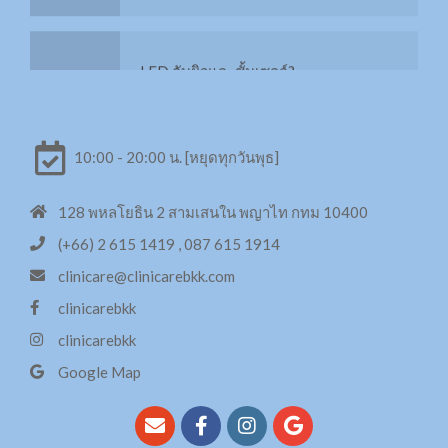
LED กับผิวและชั้นเซลล์?
เติมความชุ่มชื้นให้ผิวหน้าด้วย H+ และ O2
USA vs KOREA
เพิ่มการดูแลผิวด้วยทรีทเมนท์จากสารสกัด
14 ชนิด
10:00 - 20:00 น. [หยุดทุกวันพุธ]
Stem cell มารู้จักก่อนฉีด
128 พหลโยธิน 2 สามเสนใน พญาไท กทม 10400
ทรีทเม้นท์ด้วย Swiss Apple Stem Cell เข้ม
(+66) 2 615 1419 , 087 615 1914
ข้น
clinicare@clinicarebkk.com
IPL คืออะไร?
clinicarebkk
กระชับหน้าท้อง 6Packs Combo
clinicarebkk
Google Map
HIFU คืออะไร?
X3 สลาย Cellulite