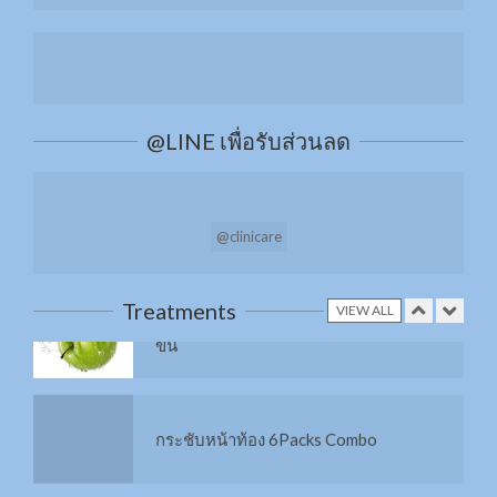
เติมความชุ่มชื้นให้ผิวหน้าด้วย H+ และ O2
@LINE เพื่อรับส่วนลด
เพิ่มการดูแลผิวด้วยทรีทเมนท์จากสารสกัด
14 ชนิด
@clinicare
ทรีทเม้นท์ด้วย Swiss Apple Stem Cell เข้ม
ข้น
Treatments
VIEW ALL
กระชับหน้าท้อง 6Packs Combo
X3 สลาย Cellulite