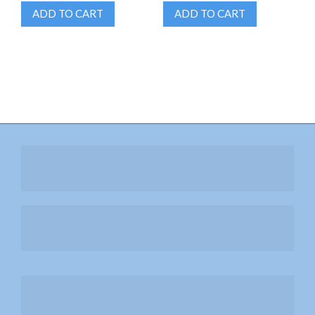
ADD TO CART
ADD TO CART
หน้าใสด้วย Laser CO2
Liposonix สลายไขมัน กระชับสัดส่วน
สลาย Cellulite ด้วย RET
ยกกระชับผิวด้วย Thermage FLX
ยกกระชับรูปหน้าด้วย MMFU