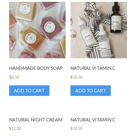
HANDMADE BODY SOAP
NATURAL VITAMIN C
$
8.50
$
10.50
หลุมสิวแก้ได้ด้วย e-Matrix
ADD TO CART
ADD TO CART
สร้าง 6 Pack HIFEM
NATURAL NIGHT CREAM
NATURAL VITAMIN C
$
12.00
$
10.50