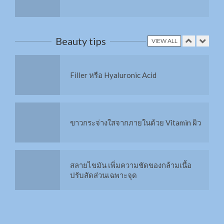
Liposonix สลายไขมัน กระชับสัดส่วน
Filler หรือ Hyaluronic Acid
Beauty tips
VIEW ALL
สลาย Cellulite ด้วย RET
ขาวกระจ่างใสจากภายในด้วย Vitamin ผิว
ยกกระชับผิวด้วย Thermage FLX
สลายไขมัน เพิ่มความชัดของกล้ามเนื้อ
ปรับสัดส่วนเฉพาะจุด
ยกกระชับรูปหน้าด้วย MMFU
LED กับผิวและชั้นเซลล์?
เติมความชุ่มชื้นให้ผิวหน้าด้วย H+ และ O2
USA vs KOREA