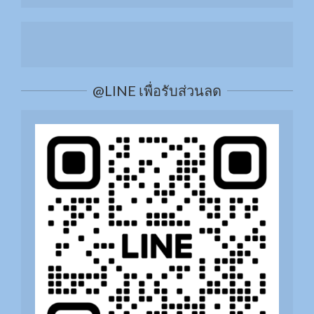
Liposonix สลายไขมัน กระชับสัดส่วน
สลาย Cellulite ด้วย RET
@LINE เพื่อรับส่วนลด
ยกกระชับผิวด้วย Thermage FLX
ยกกระชับรูปหน้าด้วย MMFU
เติมความชุ่มชื้นให้ผิวหน้าด้วย H+ และ O2