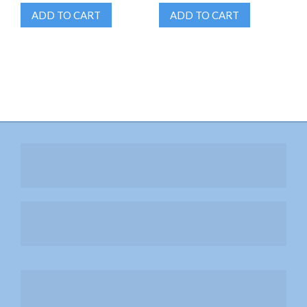
ADD TO CART
ADD TO CART
หลุมสิวแก้ได้ด้วย e-Matrix
สร้าง 6 Pack HIFEM
หน้าใสด้วย Laser CO2