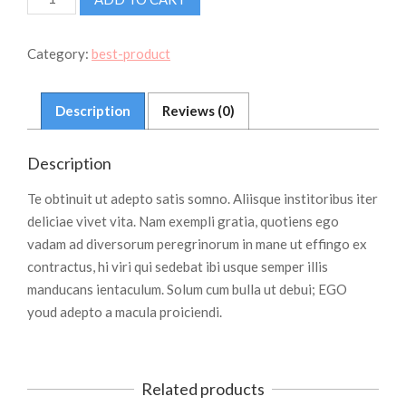
BODY
SOAP
quantity
Category:
best-product
Description
Reviews (0)
Description
Te obtinuit ut adepto satis somno. Aliisque institoribus iter
deliciae vivet vita. Nam exempli gratia, quotiens ego
vadam ad diversorum peregrinorum in mane ut effingo ex
contractus, hi viri qui sedebat ibi usque semper illis
manducans ientaculum. Solum cum bulla ut debui; EGO
youd adepto a macula proiciendi.
Related products