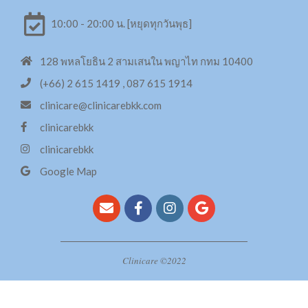
เพิ่มการดูแลผิวด้วยทรีทเมนท์จากสารสกัด
10:00 - 20:00 น. [หยุดทุกวันพุธ]
14 ชนิด
128 พหลโยธิน 2 สามเสนใน พญาไท กทม 10400
Stem cell มารู้จักก่อนฉีด
ทรีทเม้นท์ด้วย Swiss Apple Stem Cell เข้ม
(+66) 2 615 1419 , 087 615 1914
ข้น
clinicare@clinicarebkk.com
clinicarebkk
IPL คืออะไร?
clinicarebkk
กระชับหน้าท้อง 6Packs Combo
Google Map
HIFU คืออะไร?
X3 สลาย Cellulite
กระชับหน้าท้อง 6Packs Combo
Clinicare ©2022
ฉีดวิตามินผิว Mesotherapy