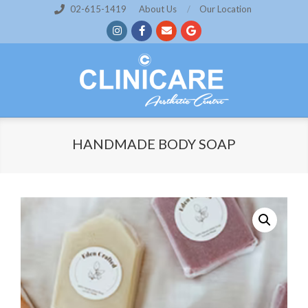
Skip
02-615-1419
About Us
Our Location
to
content
HANDMADE BODY SOAP